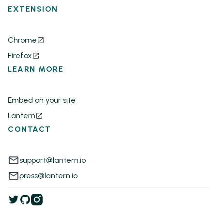
EXTENSION
Chrome
Firefox
LEARN MORE
Embed on your site
Lantern
CONTACT
support@lantern.io
press@lantern.io